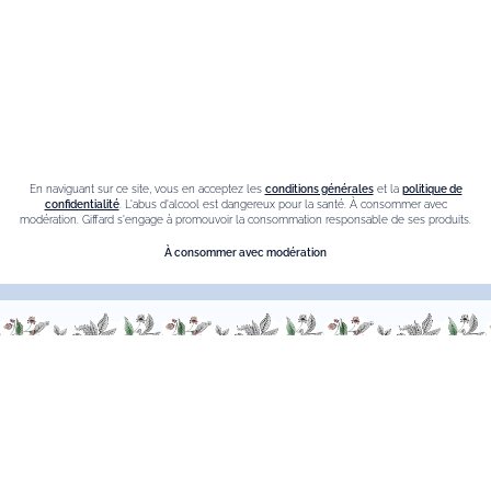
Politique de confidentialité
Conditions générales de vente
Cookies
Programme de Fidélité
En naviguant sur ce site, vous en acceptez les
conditions générales
et la
politique de
confidentialité
. L'abus d'alcool est dangereux pour la santé. À consommer avec
modération. Giffard s'engage à promouvoir la consommation responsable de ses produits.
Le blog
À consommer avec modération
Nos meilleures ventes
Liqueur de sureau
Liqueur amaretto
Crème de chataigne
Crème de cassis