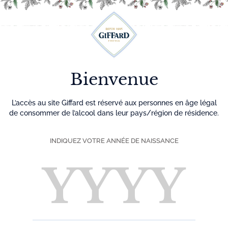
Découvrez plus de 500 idées recettes pour vos cocktails
0
Menu
Bienvenue
Accueil
Liqueurs
Crèmes de Fruits
L’accès au site Giffard est réservé aux personnes en âge légal
de consommer de l’alcool dans leur pays/région de résidence.
Liqueurs Giffard
INDIQUEZ VOTRE ANNÉE DE NAISSANCE
Les liqueurs Giffard sont conçues pour une utilisation en
cocktails. La sélection des matières premières (fruits,
fleurs, racines, écorces,…), le procédé traditionnel de
macération utilisé pour extraire leurs arômes, le respect du
temps nécessaire, confèrent aux liqueurs Giffard un goût
unique.