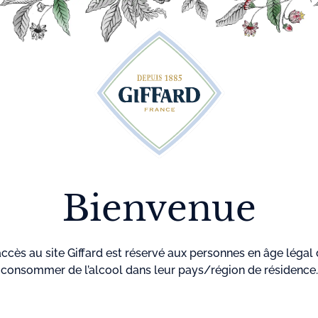
Découvrez plus de 500 idées recettes pour vos cocktails
r
Cocktails
La maison
Menthe-
GIF
Giffard
Pastille
Bienvenue
Accueil
Cocktails
Thé Vert Glacé Fruit de la Pa
THÉ VER
accès au site Giffard est réservé aux personnes en âge légal
consommer de l’alcool dans leur pays/région de résidence.
GLACÉ F
DE LA PA