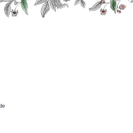
0
FARD WEST
Mon compte
Mon panier
CUP
ssion
T
 de
RUIT
SSION