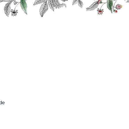
0
FARD WEST
Mon compte
Mon panier
CUP
 de
re Sour
ORE