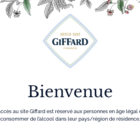
Découvrez plus de 500 idées recettes pour vos cocktails
r
Cocktails
La maison
Menthe-
GIF
Giffard
Pastille
Bienvenue
accès au site Giffard est réservé aux personnes en âge légal
Accueil
Cocktails
Mangalo
consommer de l’alcool dans leur pays/région de résidence.
MANGAL