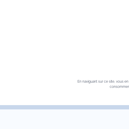
Services
In
Commande et paiement
Politi
Livraison
Condi
Retours
Cooki
FAQ
Progr
En naviguant sur ce site, vous e
consommer a
Le bl