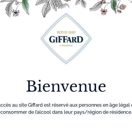
Découvrez plus de 500 idées recettes pour vos cocktails
r
Cocktails
La maison
Menthe-
GIF
Giffard
Pastille
llet
Bienvenue
rs Giffard
accès au site Giffard est réservé aux personnes en âge légal
consommer de l’alcool dans leur pays/région de résidence.
pour une utilisation en cocktails. La sélection des matières premi
el de macération utilisé pour extraire leurs arômes, le respect