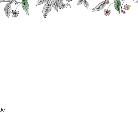
0
FARD WEST
Mon compte
Mon panier
CUP
 de
ères (fruits, fleurs, racines,
 du temps nécessaire, confèrent