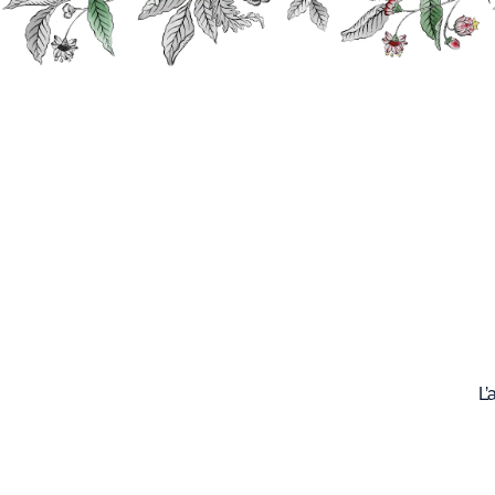
Recherche
Nos
produits
Accueil
Liqueurs
Liqueurs Biga
Liqueu
L’
Les liqueurs Giffard sont conçues 
écorces,…), le procédé traditionn