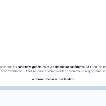
formations
Nos meilleu
ventes
que de confidentialité
Liqueur de sureau
tions générales de vente
Liqueur amaretto
es
Crème de chataigne
amme de Fidélité
n acceptez les
conditions générales
et la
politique de confidentialité
. L'abus d'al
vec modération. Giffard s'engage à promouvoir la consommation responsable de s
Crème de cassis
og
À consommer avec modération
Liqueur d'orange Triple Sec