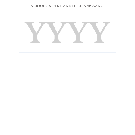
e.
INDIQUEZ VOTRE ANNÉE DE NAISSANCE
cettes de liqueurs
et réalisez votre cocktail ou apéritif préféré.
mium
Classiques
Crèmes de Fruits
Spécialités
Liq