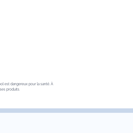
res
Contact
Nous sommes à votre service,
n’hésitez pas à
nous contacter
Du Lundi au Vendredi, de 9h00 à
18h00.
cool est dangereux pour la santé. À
es produits.