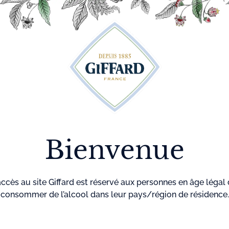
Découvrez plus de 500 idées recettes pour vos cocktails
r
Cocktails
La maison
Menthe-
GIF
Giffard
Pastille
Accueil
Liqueu
Limo
Bienvenue
accès au site Giffard est réservé aux personnes en âge légal
Référence
9
consommer de l’alcool dans leur pays/région de résidence.
La
liqueur Lim
de citron jaune.