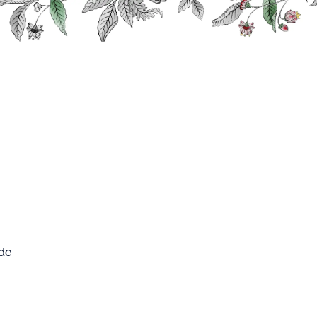
0
FARD WEST
Mon compte
Mon panier
CUP
rs
Spécialités
Limoncello
ncello
 de
4.7
/
5
-
3
avis
87
oncello
est élaborée à partir d'infusion de zestes