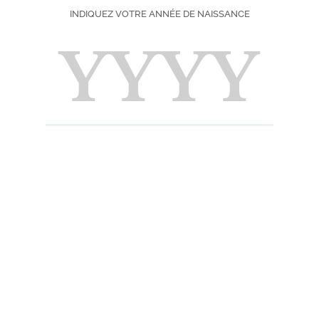
INDIQUEZ VOTRE ANNÉE DE NAISSANCE
Degré : 25%
Choisissez votre f
70 cl
17,50
En stock