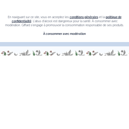
Contact
En naviguant sur ce site, vous en acceptez les
conditions générales
et la
politique de
Nous sommes à votre service, n’hésitez pas à
nous
confidentialité
. L'abus d'alcool est dangereux pour la santé. À consommer avec
modération. Giffard s'engage à promouvoir la consommation responsable de ses produits.
contacter
À consommer avec modération
Du Lundi au Vendredi, de 9h00 à 18h00.
FR
–
EN
–
DE
L’abus d’alcool est dangereux pour la sante. à consommer avec