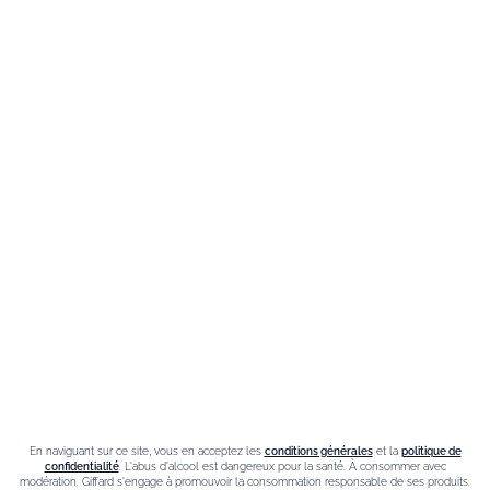
Le blog
Nos meilleures ventes
Liqueur de sureau
Liqueur amaretto
Crème de chataigne
Crème de cassis
Liqueur d'orange Triple Sec
Contact
Nous sommes à votre service, n’hésitez pas à
nous
En naviguant sur ce site, vous en acceptez les
conditions générales
et la
politique de
contacter
confidentialité
. L'abus d'alcool est dangereux pour la santé. À consommer avec
modération. Giffard s'engage à promouvoir la consommation responsable de ses produits.