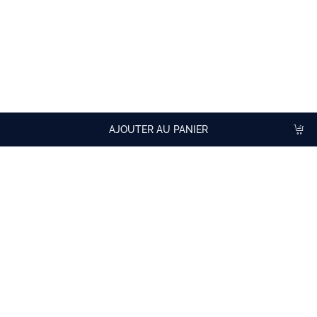
Pure sur glace pilée et en cocktails.
RÉCOMPENSES
Médaille d'argent au San Francisco World Spirits Competition
2014 Médaille de bronze au International Spirits Challenge 2008
AJOUTER AU PANIER