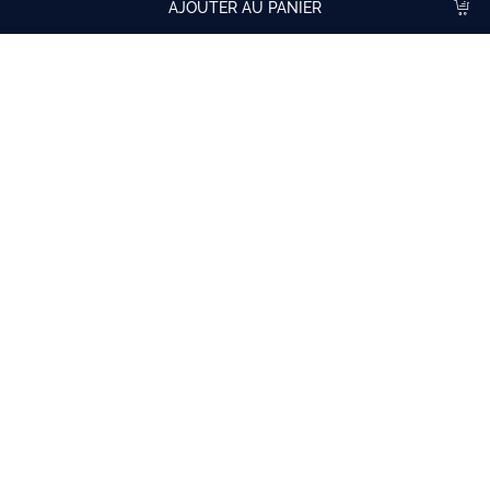
AJOUTER AU PANIER
Paiement sécurisé
Livraison rapide
Mastercard / Visa
Expédition sous 4 à 5 jours