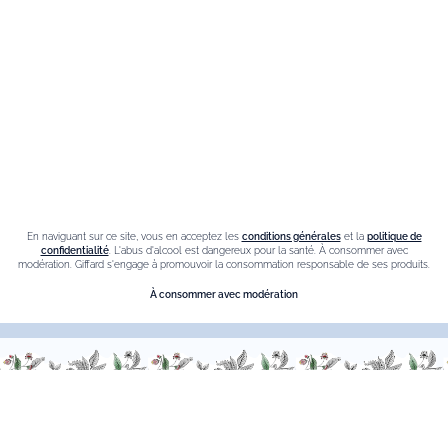
Liqueur amaretto
Crème de chataigne
Crème de cassis
Liqueur d'orange Triple Sec
Contact
Nous sommes à votre service, n’hésitez pas à
nous
En naviguant sur ce site, vous en acceptez les
conditions générales
et la
politique de
contacter
confidentialité
. L'abus d'alcool est dangereux pour la santé. À consommer avec
modération. Giffard s'engage à promouvoir la consommation responsable de ses produits.
Du Lundi au Vendredi, de 9h00 à 18h00.
À consommer avec modération