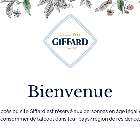
Découvrez plus de 500 idées recettes pour vos cocktails
r
Cocktails
La maison
Menthe-
GIF
Giffard
Pastille
Bienvenue
accès au site Giffard est réservé aux personnes en âge légal
consommer de l’alcool dans leur pays/région de résidence.
Accueil
Cocktails
Morning