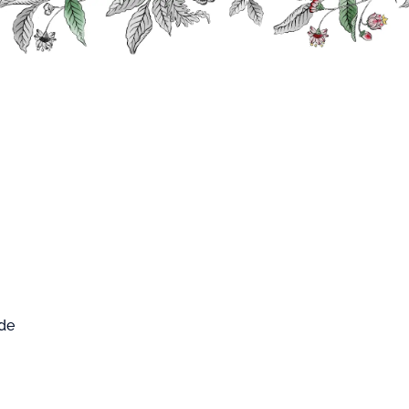
0
FARD WEST
Mon compte
Mon panier
CUP
 de
 Jazz