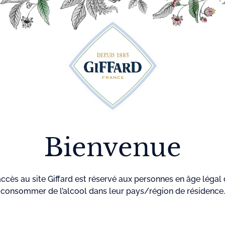
Découvrez plus de 500 idées recettes pour vos cocktails
r
Cocktails
La maison
Menthe-
GIF
Giffard
Pastille
Bienvenue
accès au site Giffard est réservé aux personnes en âge légal
consommer de l’alcool dans leur pays/région de résidence.
Accueil
Cocktails
Foxy La