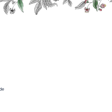
0
FARD WEST
Mon compte
Mon panier
CUP
 de
dy