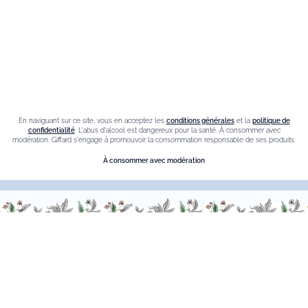
Crème de cassis
Liqueur d'orange Triple Sec
Contact
Nous sommes à votre service, n’hésitez pas à
nous
En naviguant sur ce site, vous en acceptez les
conditions générales
et la
politique de
contacter
confidentialité
. L'abus d'alcool est dangereux pour la santé. À consommer avec
modération. Giffard s'engage à promouvoir la consommation responsable de ses produits.
Du Lundi au Vendredi, de 9h00 à 18h00.
À consommer avec modération