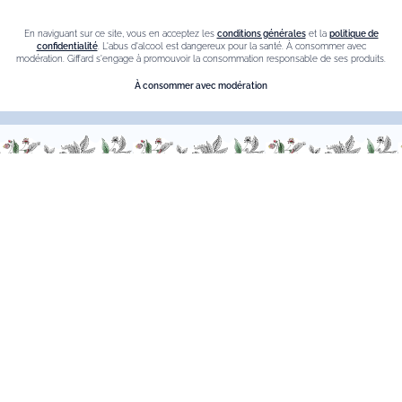
En naviguant sur ce site, vous en acceptez les
conditions générales
et la
politique de
Nous sommes à votre service, n’hésitez pas à
nous
confidentialité
. L'abus d'alcool est dangereux pour la santé. À consommer avec
modération. Giffard s'engage à promouvoir la consommation responsable de ses produits.
contacter
À consommer avec modération
Du Lundi au Vendredi, de 9h00 à 18h00.
FR
–
EN
–
DE
L’abus d’alcool est dangereux pour la sante. à consommer avec
moderation