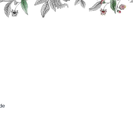
0
FARD WEST
Mon compte
Mon panier
CUP
Fruits et Plantes
Sirop Melon
p Melon
 de
5
/
5
-
2
avis
020
est un sirop pur sucre au bon goût de melon.
ur.