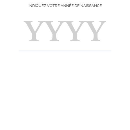
INDIQUEZ VOTRE ANNÉE DE NAISSANCE
Choisissez votre f
100 cl
9,90
En stock
Expédié au
uniqueme