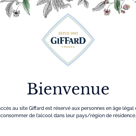
Découvrez plus de 500 idées recettes pour vos cocktails
r
Cocktails
La maison
Menthe-
GIF
Giffard
Pastille
Accueil
Sirops
Siro
Bienvenue
accès au site Giffard est réservé aux personnes en âge légal
Référence
7
consommer de l’alcool dans leur pays/région de résidence.
Le
sirop Melon
Sans conservate