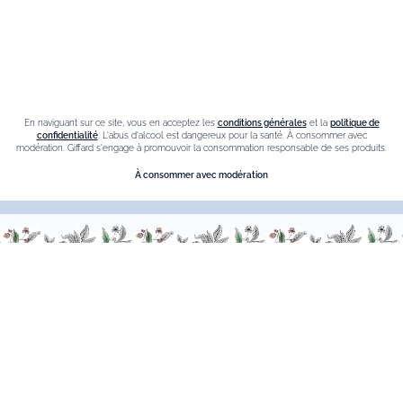
Liqueur d'orange Triple Sec
Contact
Nous sommes à votre service, n’hésitez pas à
nous
En naviguant sur ce site, vous en acceptez les
conditions générales
et la
politique de
contacter
confidentialité
. L'abus d'alcool est dangereux pour la santé. À consommer avec
modération. Giffard s'engage à promouvoir la consommation responsable de ses produits.
Du Lundi au Vendredi, de 9h00 à 18h00.
À consommer avec modération
FR
–
EN
–
DE