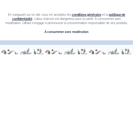
Programme de Fidélité
En naviguant sur ce site, vous en acceptez les
conditions générales
et la
politique de
Le blog
confidentialité
. L'abus d'alcool est dangereux pour la santé. À consommer avec
modération. Giffard s'engage à promouvoir la consommation responsable de ses produits.
Nos meilleures ventes
À consommer avec modération
Liqueur de sureau
Liqueur amaretto
Crème de chataigne
Crème de cassis
Liqueur d'orange Triple Sec
Contact
Nous sommes à votre service, n’hésitez pas à
nous