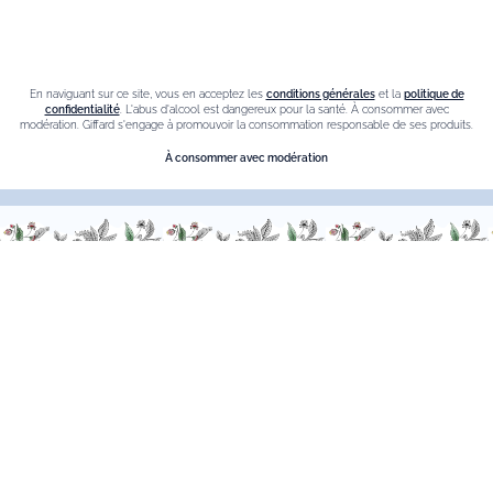
Cookies
Programme de Fidélité
En naviguant sur ce site, vous en acceptez les
conditions générales
et la
politique de
confidentialité
. L'abus d'alcool est dangereux pour la santé. À consommer avec
modération. Giffard s'engage à promouvoir la consommation responsable de ses produits.
Le blog
À consommer avec modération
Nos meilleures ventes
Liqueur de sureau
Liqueur amaretto
Crème de chataigne
Crème de cassis
Liqueur d'orange Triple Sec
Contact