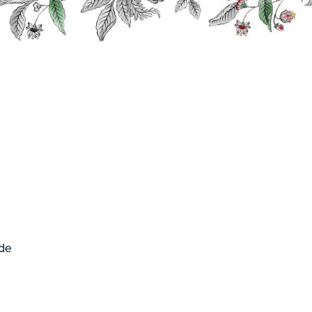
0
FARD WEST
Mon compte
Mon panier
CUP
 de
re
IRE