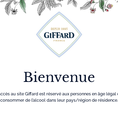
Découvrez plus de 500 idées recettes pour vos cocktails
r
Cocktails
La maison
Menthe-
GIF
Giffard
Pastille
Bienvenue
accès au site Giffard est réservé aux personnes en âge légal
consommer de l’alcool dans leur pays/région de résidence.
Accueil
Cocktails
Limo Poi
LIMO PO