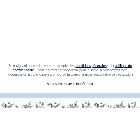
Crème de cassis
Liqueur d'orange Triple Sec
Contact
Nous sommes à votre service, n’hésitez pas à
nous
contacter
En naviguant sur ce site, vous en acceptez les
conditions générales
et la
politique de
confidentialité
. L'abus d'alcool est dangereux pour la santé. À consommer avec
Du Lundi au Vendredi, de 9h00 à 18h00.
modération. Giffard s'engage à promouvoir la consommation responsable de ses produits.
À consommer avec modération