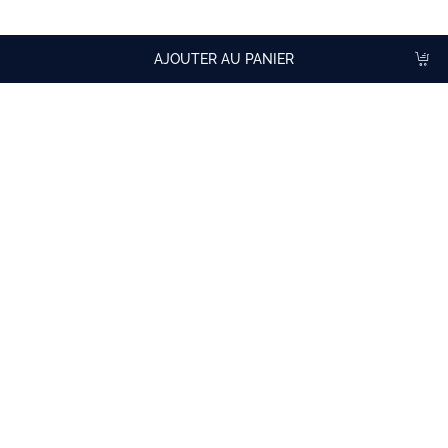
Paloma, Mojito, Pi
ñ
a
Colada ou d'autres cocktails sans alcool.
AJOUTER AU PANIER
Paiement sécurisé
Livraison rapide