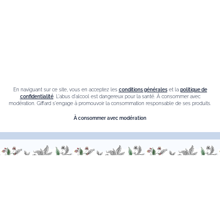
Crème de cassis
Liqueur d'orange Triple Sec
Contact
Nous sommes à votre service, n’hésitez pas à
nous
En naviguant sur ce site, vous en acceptez les
conditions générales
et la
politique de
contacter
confidentialité
. L'abus d'alcool est dangereux pour la santé. À consommer avec
modération. Giffard s'engage à promouvoir la consommation responsable de ses produits.
Du Lundi au Vendredi, de 9h00 à 18h00.
À consommer avec modération