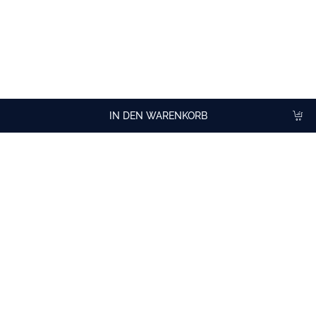
INFORMATIONEN UND ZUTATEN
Praktische Information
Haltbarkeit nach dem Öffnen: 5 Monate Keine Kühlung
erforderlich Trocken und kühl lagern, möglichst lichtgeschützt.
IN DEN WARENKORB
Cocktailideen
mit Cocktailbasis ohne Alkohol Gold Cane