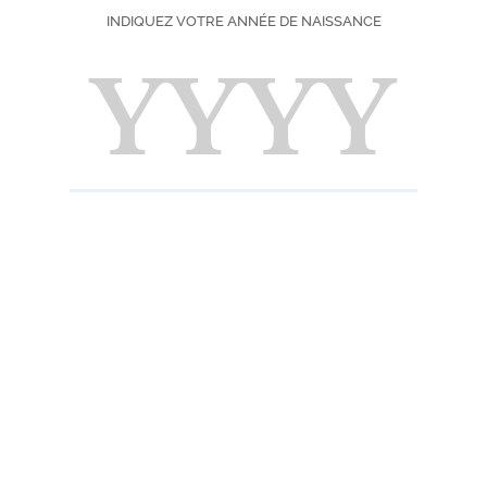
Degré : 38%
INDIQUEZ VOTRE ANNÉE DE NAISSANCE
Pays d'origine 
Choisissez votre f
70 cl
42,0