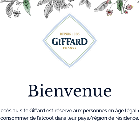
Découvrez plus de 500 idées recettes pour vos cocktails
r
Cocktails
La maison
Menthe-
GIF
Giffard
Pastille
Accueil
Spirit
Ron B
Bienvenue
accès au site Giffard est réservé aux personnes en âge légal
consommer de l’alcool dans leur pays/région de résidence.
Le Barcelo Impe
de 8 à 10 ans, v