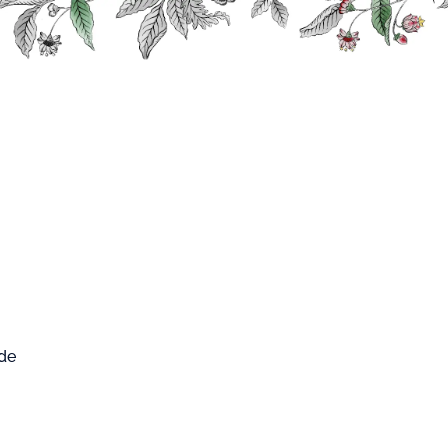
0
FARD WEST
Mon compte
Mon panier
CUP
ueux
Ron Barceló
Ron Barceló Impérial
arceló Impérial
 de
rial est issu d’un assemblage de rhums vieux
ieillis en fûts de bourbon.