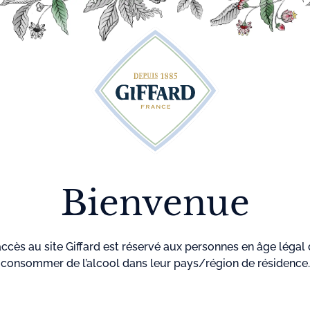
Découvrez plus de 500 idées recettes pour vos cocktails
r
Cocktails
La maison
Menthe-
GIF
Giffard
Pastille
Accueil
Sirops
Sirop
Bienvenue
accès au site Giffard est réservé aux personnes en âge légal
Référence
7
consommer de l’alcool dans leur pays/région de résidence.
Le
sirop Litchi
e
concentré de litc