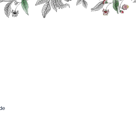
0
FARD WEST
Mon compte
Mon panier
CUP
Fruits et Plantes
Sirop Litchi
 Litchi
 de
4.8
/
5
-
5
avis
016
st un sirop pur sucre élaboré à partir de jus
hi et de citron.