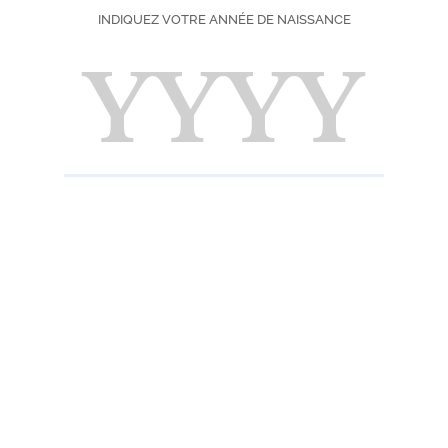
INDIQUEZ VOTRE ANNÉE DE NAISSANCE
Choisissez votre f
100 cl
9,90
En stock
Expédié au
uniqueme