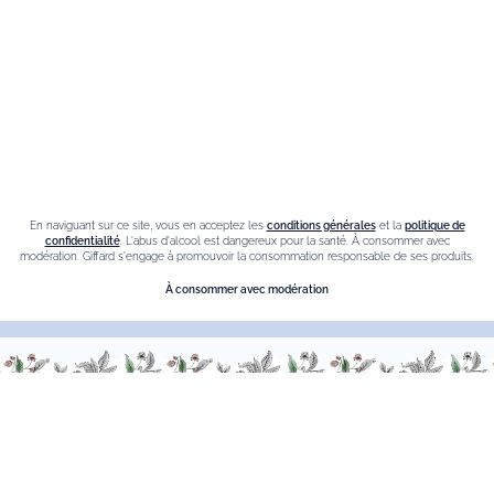
Crème de chataigne
Crème de cassis
Liqueur d'orange Triple Sec
Contact
Nous sommes à votre service, n’hésitez pas à
nous
En naviguant sur ce site, vous en acceptez les
conditions générales
et la
politique de
contacter
confidentialité
. L'abus d'alcool est dangereux pour la santé. À consommer avec
modération. Giffard s'engage à promouvoir la consommation responsable de ses produits.
Du Lundi au Vendredi, de 9h00 à 18h00.
À consommer avec modération