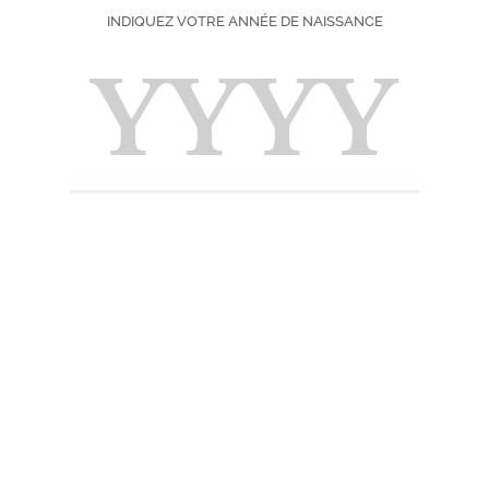
INDIQUEZ VOTRE ANNÉE DE NAISSANCE
Degré : 18%
Pays d'origine :
Choisissez votre f
70 cl
16,50