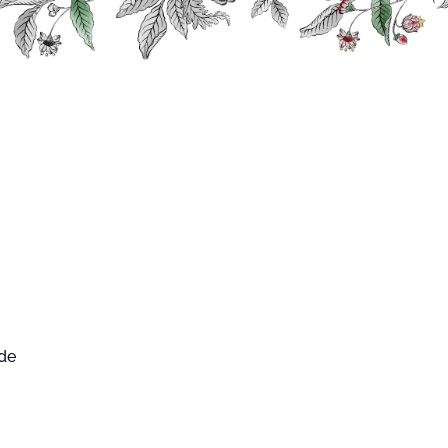
0
FARD WEST
Mon compte
Mon panier
CUP
rs
Classiques
Liqueur Noix de Coco
ur Noix de Coco
 de
4.6
/
5
-
8
avis
612
x de Coco
est élaborée à partir de macération
x de coco râpée dans de l’alcool neutre.