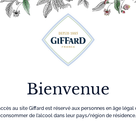
Découvrez plus de 500 idées recettes pour vos cocktails
r
Cocktails
La maison
Menthe-
GIF
Giffard
Pastille
Accueil
Liqueu
Lique
Bienvenue
accès au site Giffard est réservé aux personnes en âge légal
Référence
9
consommer de l’alcool dans leur pays/région de résidence.
La
liqueur Noi
de pulpe de noi