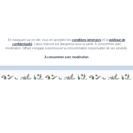
Crème de cassis
Liqueur d'orange Triple Sec
Contact
En naviguant sur ce site, vous en acceptez les
conditions générales
et la
politique de
Nous sommes à votre service, n’hésitez pas à
nous
confidentialité
. L'abus d'alcool est dangereux pour la santé. À consommer avec
modération. Giffard s'engage à promouvoir la consommation responsable de ses produits.
contacter
À consommer avec modération
Du Lundi au Vendredi, de 9h00 à 18h00.
FR
–
EN
–
DE