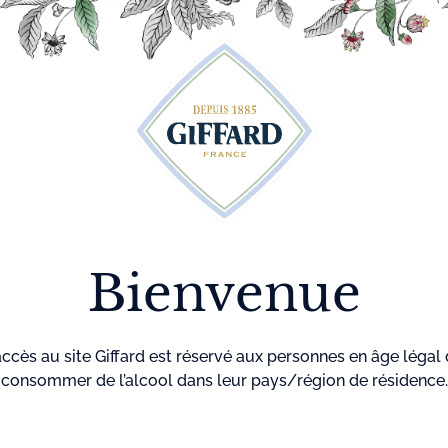
Découvrez plus de 500 idées recettes pour vos cocktails
r
Cocktails
La maison
Menthe-
GIF
Giffard
Pastille
Accueil
Sirops
Sirop Saveur 
Sirop
Bienvenue
accès au site Giffard est réservé aux personnes en âge légal
Référence
7
consommer de l’alcool dans leur pays/région de résidence.
Le
sirop Saveu
naturel.