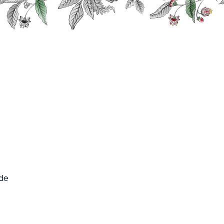
0
FARD WEST
Mon compte
Mon panier
CUP
Confiseries, Noix et Épices
Pistache
 Saveur Pistache
 de
3.7
/
5
-
3
avis
036
r Pistache
est un sirop élaboré à partir d'arôme