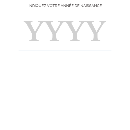
INDIQUEZ VOTRE ANNÉE DE NAISSANCE
Pays d'origine :
Choisissez votre f
100 cl
9,90