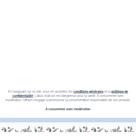
Liqueur de sureau
Liqueur amaretto
Crème de chataigne
Crème de cassis
Liqueur d'orange Triple Sec
Contact
En naviguant sur ce site, vous en acceptez les
conditions générales
et la
politique de
Nous sommes à votre service, n’hésitez pas à
nous
confidentialité
. L'abus d'alcool est dangereux pour la santé. À consommer avec
modération. Giffard s'engage à promouvoir la consommation responsable de ses produits.
contacter
À consommer avec modération
Du Lundi au Vendredi, de 9h00 à 18h00.