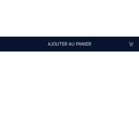
CONSEIL DE DÉGUSTATION
Pure sur glace pilée. En cocktail (Amaretto sour).
AJOUTER AU PANIER