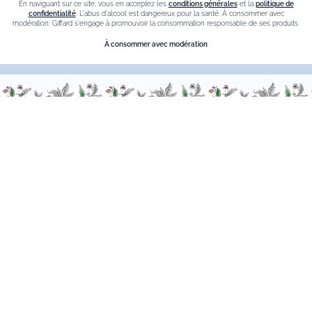
En naviguant sur ce site, vous en acceptez les
conditions générales
et la
politique de
contacter
confidentialité
. L'abus d'alcool est dangereux pour la santé. À consommer avec
modération. Giffard s'engage à promouvoir la consommation responsable de ses produits.
Du Lundi au Vendredi, de 9h00 à 18h00.
À consommer avec modération
FR
–
EN
–
DE
L’abus d’alcool est dangereux pour la sante. à consommer avec
moderation