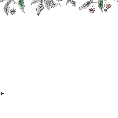
0
FARD WEST
Mon compte
Mon panier
CUP
 de