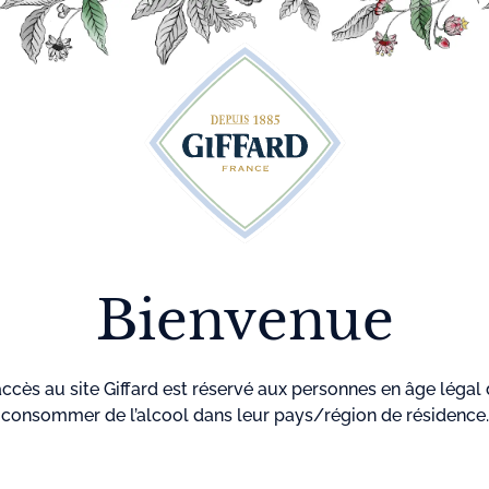
Découvrez plus de 500 idées recettes pour vos cocktails
r
Cocktails
La maison
Menthe-
GIF
Giffard
Pastille
Tous
Giffard Sans Alcool
Base Cocktail Sans Alcool
Bienvenue
accès au site Giffard est réservé aux personnes en âge légal
consommer de l’alcool dans leur pays/région de résidence.