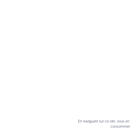
Services
In
Commande et paiement
Politi
Livraison
Condi
Retours
Cooki
FAQ
Progr
En naviguant sur ce site, vous e
Le bl
consommer a