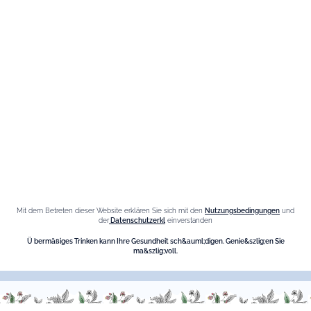
Sie können sich jederzeit abmelden. Unsere Kontaktdaten hierzu finden Sie in
den Nutzungsbedingungen der Seite.
Informationen
Datenschutz-Bestimmungen
Cookies-Richtlinie
Mit dem Betreten dieser Website erklären Sie sich mit den
Nutzungsbedingungen
und
Seitenverzeichnis
der
Datenschutzerkl
einverstanden
Die Marke
Ü bermäßiges Trinken kann Ihre Gesundheit sch&auml;digen. Genie&szlig;en Sie
ma&szlig;voll.
Maison Giffard