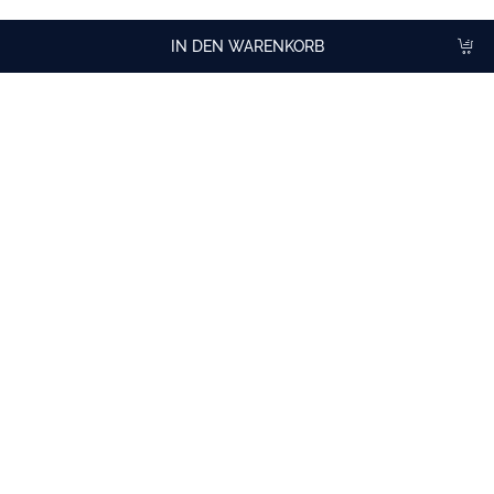
IN DEN WARENKORB
Cocktailideen
mit Wassermelone Sirup