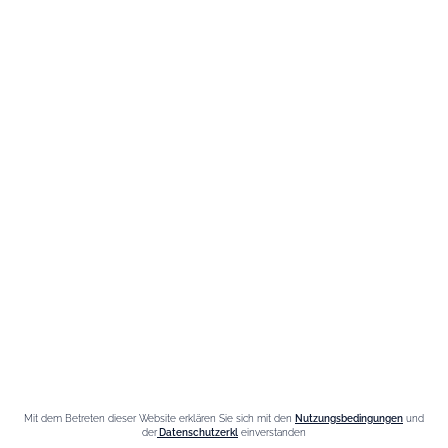
Kontakt
Wir sind für Sie da, zögern Sie nicht,
uns zu kontaktieren
Montag - Freitag / 9.00-6.00 Uhr
FR
–
EN
–
DE
Mit dem Betreten dieser Website erklären Sie sich mit den
Nutzungsbedingungen
und
der
Datenschutzerkl
einverstanden
Übermäßiges Trinken kann Ihre Gesundheit schädigen. Genießen