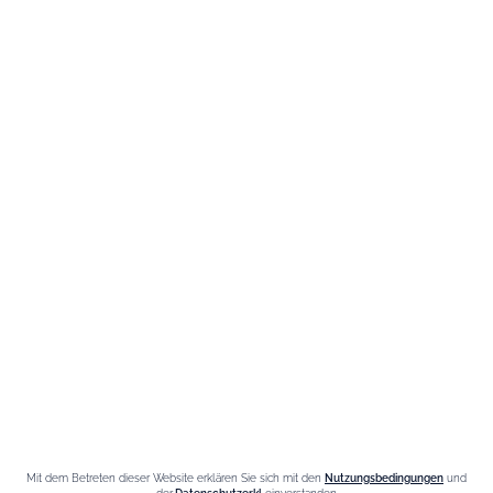
Liqueur d'orange Triple Sec
Kontakt
Wir sind für Sie da, zögern Sie nicht,
uns zu kontaktieren
Montag - Freitag / 9.00-6.00 Uhr
FR
–
EN
–
DE
Mit dem Betreten dieser Website erklären Sie sich mit den
Nutzungsbedingungen
und