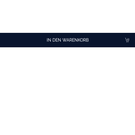
Twist für klassische Cocktails, zur Erhöhung der Textur und des
Fruchtgehalts in Getränken und zur Kreation aller Arten von
Drinks.
IN DEN WARENKORB
Produkte für
Profis
Einfacher und guter Flaschengriff
Größe passend für SpeedRack