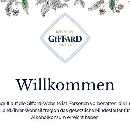
te
Cocktails
Maison Giffard
Menthe-Pastille
Startseite
Siru
Erdbe
Willkommen
Reiner Zuckersi
Konservierungss
griff auf die Giffard-Website ist Personen vorbehalten, die i
Land/ihrer Wohnsitzregion das gesetzliche Mindestalter für
Farbe
Alkoholkonsum erreicht haben.