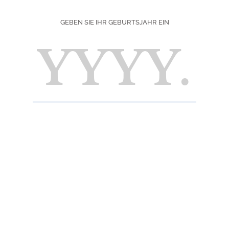
Nase
GEBEN SIE IHR GEBURTSJAHR EIN
Gesch
Intens
INFORMATION
Zutaten
Zucker, Wasser, E
Säuerungsmittel: Z
mindestens 23 %.
Informations nutri
Pour 100 ml : Ener
saturés : 0 g - Glu
.
Praktische Inform