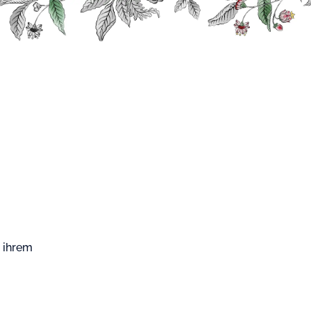
pe
Früchte und Pflanzen
Erdbeere Sirup
ere Sirup
rup aus konzentriertem Erdbeersaft. Ohne
toffe.
n ihrem