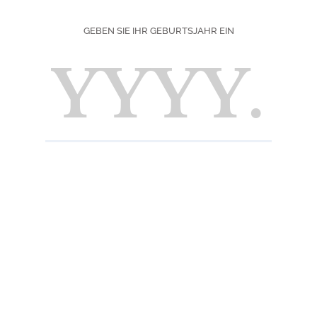
SCHWIERIGKEIT
GEBEN SIE IHR GEBURTSJAHR EIN
ZU
DRUCKEN
H
pps
Zutate