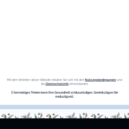
Informationen
Datenschutz-Bestimmungen
Cookies-Richtlinie
Seitenverzeichnis
Die Marke
Mit dem Betreten dieser Website erklären Sie sich mit den
Nutzungsbedingungen
und
der
Datenschutzerkl
einverstanden
Maison Giffard
Ü bermäßiges Trinken kann Ihre Gesundheit sch&auml;digen. Genie&szlig;en Sie
ma&szlig;voll.
Espace Menthe-Pastille
Unsere Bestseller