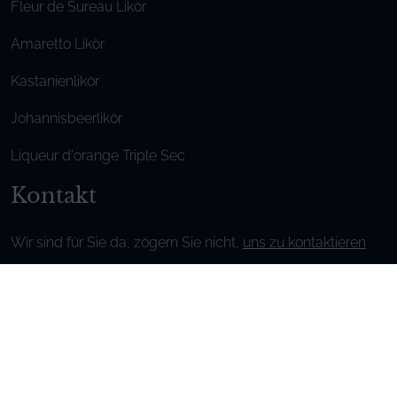
Fleur de Sureau Likör
Amaretto Likör
Kastanienlikör
Johannisbeerlikör
Liqueur d'orange Triple Sec
Kontakt
Wir sind für Sie da, zögern Sie nicht,
uns zu kontaktieren
Montag - Freitag / 9.00-6.00 Uhr