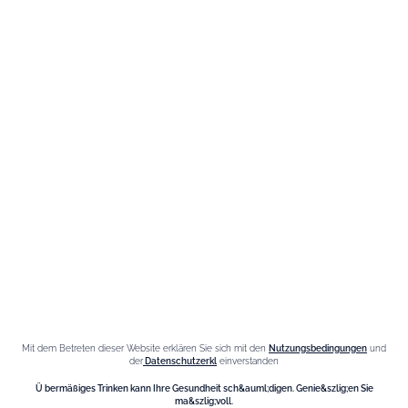
Die Marke
Maison Giffard
Espace Menthe-Pastille
Unsere Bestseller
Fleur de Sureau Likör
Amaretto Likör
Kastanienlikör
Johannisbeerlikör
Liqueur d'orange Triple Sec
Mit dem Betreten dieser Website erklären Sie sich mit den
Nutzungsbedingungen
und
der
Datenschutzerkl
einverstanden
Kontakt
Ü bermäßiges Trinken kann Ihre Gesundheit sch&auml;digen. Genie&szlig;en Sie
ma&szlig;voll.