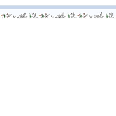
Wir sind für Sie da, zögern Sie nicht,
uns zu kontaktieren
Montag - Freitag / 9.00-6.00 Uhr
FR
–
EN
–
DE
Übermäßiges Trinken kann Ihre Gesundheit schädigen. Genießen
Sie maßvoll.