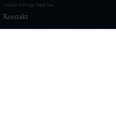
Liqueur d'orange Triple Sec
Kontakt
Wir sind für Sie da, zögern Sie nicht,
uns zu kontaktieren
Montag - Freitag / 9.00-6.00 Uhr
FR
–
EN
–
DE