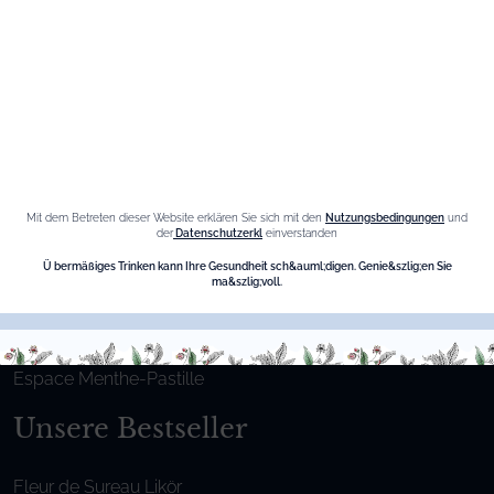
Informationen
Datenschutz-Bestimmungen
Cookies-Richtlinie
Mit dem Betreten dieser Website erklären Sie sich mit den
Nutzungsbedingungen
und
Seitenverzeichnis
der
Datenschutzerkl
einverstanden
Die Marke
Ü bermäßiges Trinken kann Ihre Gesundheit sch&auml;digen. Genie&szlig;en Sie
ma&szlig;voll.
Maison Giffard
Espace Menthe-Pastille
Unsere Bestseller
Fleur de Sureau Likör