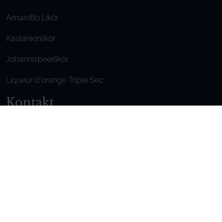
Amaretto Likör
Kastanienlikör
Johannisbeerlikör
Liqueur d'orange Triple Sec
Kontakt
Wir sind für Sie da, zögern Sie nicht,
uns zu kontaktieren
Montag - Freitag / 9.00-6.00 Uhr