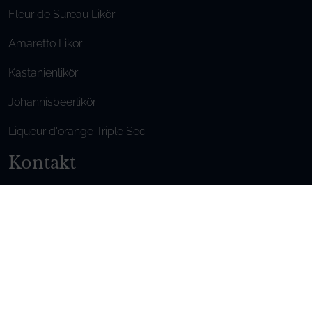
Fleur de Sureau Likör
Amaretto Likör
Kastanienlikör
Johannisbeerlikör
Liqueur d'orange Triple Sec
Kontakt
Wir sind für Sie da, zögern Sie nicht,
uns zu kontaktieren
Montag - Freitag / 9.00-6.00 Uhr