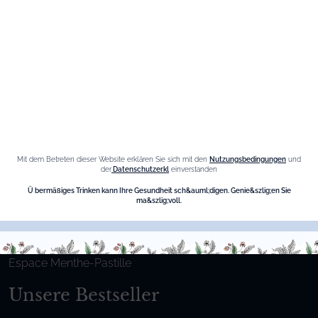
Informationen
Datenschutz-Bestimmungen
Cookies-Richtlinie
Mit dem Betreten dieser Website erklären Sie sich mit den
Nutzungsbedingungen
und
Seitenverzeichnis
der
Datenschutzerkl
einverstanden
Die Marke
Ü bermäßiges Trinken kann Ihre Gesundheit sch&auml;digen. Genie&szlig;en Sie
ma&szlig;voll.
Maison Giffard
Espace Menthe-Pastille
Unsere Bestseller