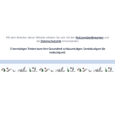
Informationen
Datenschutz-Bestimmungen
Cookies-Richtlinie
Mit dem Betreten dieser Website erklären Sie sich mit den
Nutzungsbedingungen
und
der
Datenschutzerkl
einverstanden
Seitenverzeichnis
Ü bermäßiges Trinken kann Ihre Gesundheit sch&auml;digen. Genie&szlig;en Sie
ma&szlig;voll.
Die Marke
Maison Giffard
Espace Menthe-Pastille
Unsere Bestseller
Fleur de Sureau Likör