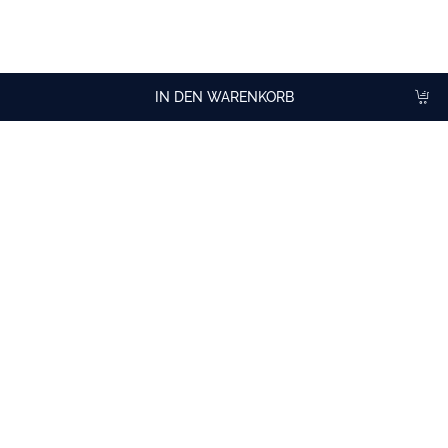
Champagner, Sekt oder Roséwein.
Im Dessert: über Vanilleeis oder als Aroma in Kuchen.
IN DEN WARENKORB
Cocktailideen
mit Maraschino Likör