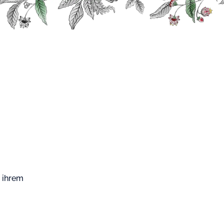
e
Classic Liköre
Parfait Triple Sec 35%
it Triple Sec 35%
en Fruchtdestillaten Fruchtlikör aus den feinsten
Süß- und Bitterorangen.
n ihrem
 Frankreich