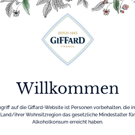
te
Cocktails
Maison Giffard
Menthe-Pastille
Startseite
Likör
Parfa
Willkommen
Likör aus feinst
Destillaten von 
Degré : 35%
griff auf die Giffard-Website ist Personen vorbehalten, die i
Pays d'origine :
Land/ihrer Wohnsitzregion das gesetzliche Mindestalter für
Alkoholkonsum erreicht haben.
Farbe