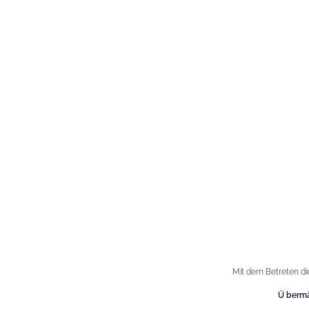
Informationen
Di
Datenschutz-Bestimmungen
Maiso
Mit dem Betreten di
Cookies-Richtlinie
Espac
Ü bermä