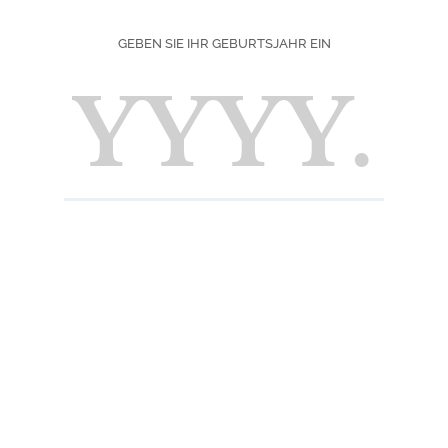
Kristall
GEBEN SIE IHR GEBURTSJAHR EIN
Nase
Kandie
ein Ha
Gesch
Feiner
wenige
Vorher
INFORMATION
Allergene
Ohne
Praktische Inform
Trocken und kühl 