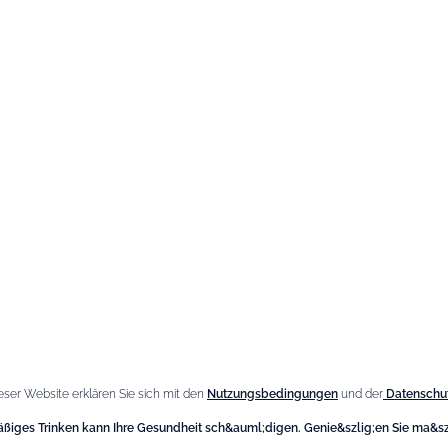
unseren Newsletter
IHRE E-MAIL-ADRESSE
Sie können sich jederzeit abmelden. Unsere Kontaktdaten hierzu
finden Sie in den Nutzungsbedingungen der Seite.
e Marke
Unsere
Bestseller
n Giffard
eser Website erklären Sie sich mit den
Nutzungsbedingungen
und der
Datenschut
Fleur de Sureau Likör
e Menthe-Pastille
ßiges Trinken kann Ihre Gesundheit sch&auml;digen. Genie&szlig;en Sie ma&szl