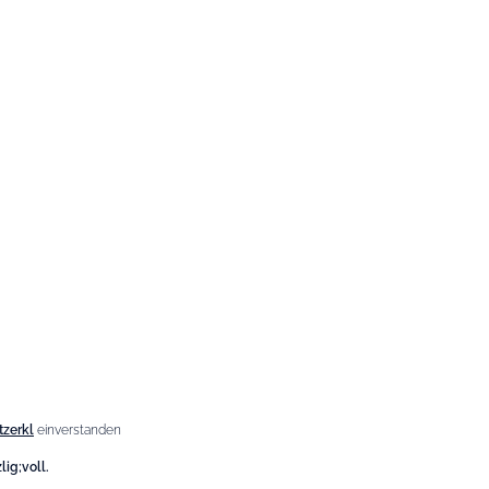
Kontakt
Wir sind für Sie da, zögern Sie
nicht,
uns zu kontaktieren
zerkl
einverstanden
ig;voll.
Montag - Freitag / 9.00-6.00 Uhr